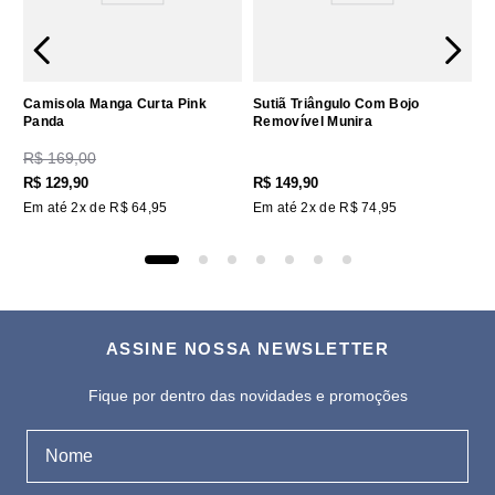
Camisola Manga Curta Pink
Sutiã Triângulo Com Bojo
Panda
Removível Munira
R$
169
,
00
R$
129
,
90
R$
149
,
90
Em até
2
x de
R$
64
,
95
Em até
2
x de
R$
74
,
95
ASSINE NOSSA NEWSLETTER
Fique por dentro das novidades e promoções