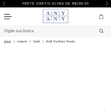
FRETE GRÁTIS ACIMA DE R$299,00
Digite sua busca
Lingerie
Sutiã
Sutiã Top Basic Renda
Termos mais buscados
1
º
camisola
2
º
pijama
3
º
maternidade
4
º
robe