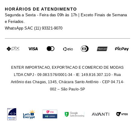
Black Friday
Trabalhe Conosco
HORÁRIOS DE ATENDIMENTO
Minha Conta
Segunda a Sexta - Feira das 09h às 17h | Exceto Finais de Semana
Maternidade
Igualdade Salarial
e Feriados.
Trocas
WhatsApp SAC (11) 93321-9070
Seja um Afiliado
Requisição de Dados
Política de Privacidade
Configuração de Cookies
Fretes e Tarifas
Pagamentos
ENTER IMPORTACAO, EXPORTACAO E COMERCIO DE MODAS
LTDA CNPJ - 09.083.576/0001-34 - IE: 149.816.307.110 - Rua
Antônio das Chagas, 1345, Chácara Santo Antônio - CEP 04.714-
002 – São Paulo-SP