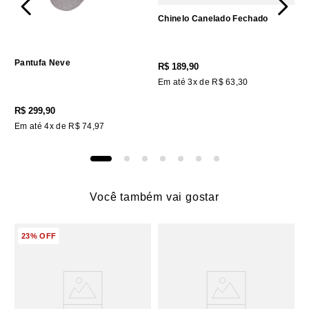
Chinelo Canelado Fechado
Pantufa Neve
R$
189
,
90
Em até
3
x de
R$
63
,
30
R$
299
,
90
Em até
4
x de
R$
74
,
97
Você também vai gostar
23%
OFF