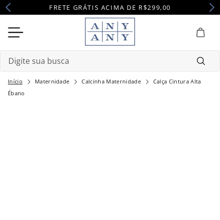
FRETE GRÁTIS ACIMA DE R$299,00
Digite sua busca
Maternidade
Calcinha Maternidade
Calça Cintura Alta
Termos mais buscados
Ébano
1
º
camisola
2
º
pijama
3
º
maternidade
4
º
robe