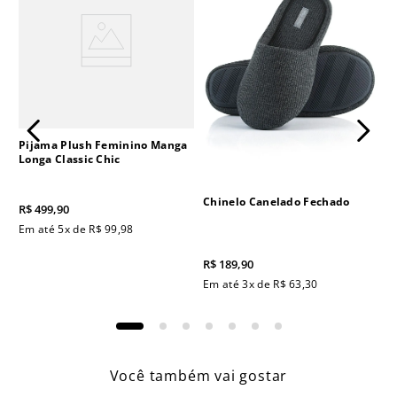
Pijama Plush Feminino Manga
Longa Classic Chic
Chinelo Canelado Fechado
R$
499
,
90
Em até
5
x de
R$
99
,
98
R$
189
,
90
Em até
3
x de
R$
63
,
30
Você também vai gostar