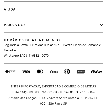
A Marca
AJUDA
Nossas Lojas
Fale Conosco
PARA VOCÊ
Seja um Revendedor
Meus Pedidos
Black Friday
Trabalhe Conosco
HORÁRIOS DE ATENDIMENTO
Minha Conta
Segunda a Sexta - Feira das 09h às 17h | Exceto Finais de Semana e
Maternidade
Igualdade Salarial
Feriados.
Trocas
WhatsApp SAC (11) 93321-9070
Seja um Afiliado
Requisição de Dados
Política de Privacidade
Configuração de Cookies
Fretes e Tarifas
Pagamentos
ENTER IMPORTACAO, EXPORTACAO E COMERCIO DE MODAS
LTDA CNPJ - 09.083.576/0001-34 - IE: 149.816.307.110 - Rua
Antônio das Chagas, 1345, Chácara Santo Antônio - CEP 04.714-
002 – São Paulo-SP