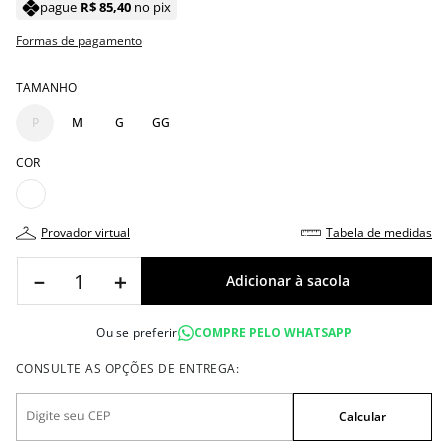
pague
R$
85
,
40
no pix
Formas de pagamento
TAMANHO
P
M
G
GG
COR
provador virtual
tabela de medidas
－
＋
Ou se preferir
COMPRE PELO WHATSAPP