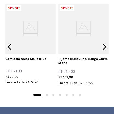
50%
OFF
50%
OFF
Camisola Alças Make Blue
Pijama Masculino Manga Curta
Stone
R$
159
,
00
R$
219
,
00
R$
79
,
90
R$
109
,
90
Em até
1
x de
R$
79
,
90
Em até
1
x de
R$
109
,
90