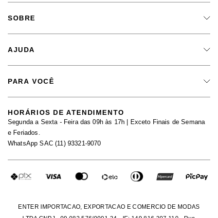
SOBRE
A Marca
AJUDA
Nossas Lojas
Fale Conosco
PARA VOCÊ
Seja um Revendedor
Meus Pedidos
Black Friday
Trabalhe Conosco
HORÁRIOS DE ATENDIMENTO
Minha Conta
Segunda a Sexta - Feira das 09h às 17h | Exceto Finais de Semana
Maternidade
Igualdade Salarial
e Feriados.
Trocas
WhatsApp SAC (11) 93321-9070
Seja um Afiliado
Requisição de Dados
Política de Privacidade
Configuração de Cookies
Fretes e Tarifas
Pagamentos
ENTER IMPORTACAO, EXPORTACAO E COMERCIO DE MODAS