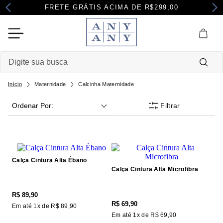
FRETE GRÁTIS ACIMA DE R$299,00
Digite sua busca
Termos mais buscados
Maternidade
Calcinha Maternidade
Filtrar
Ordenar Por
1
º
camisola
2
º
pijama
3
º
maternidade
4
º
robe
Calça Cintura Alta Ébano
Calça Cintura Alta Microfibra
R$
89
,
90
R$
69
,
90
Em até
1
x de
R$
89
,
90
Em até
1
x de
R$
69
,
90