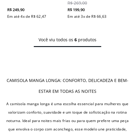
R$
269
,
00
R$
249
,
90
R$
199
,
90
Em até
4
x de
R$
62
,
47
Em até
3
x de
R$
66
,
63
Você viu todos os
6
produtos
CAMISOLA MANGA LONGA: CONFORTO, DELICADEZA E BEM-
ESTAR EM TODAS AS NOITES
A camisola manga longa é uma escolha essencial para mulheres que
valorizam conforto, suavidade e um toque de sofisticação na rotina
noturna. Ideal para noites mais frias ou para quem prefere uma peça
que envolva o corpo com aconchego, esse modelo une praticidade,