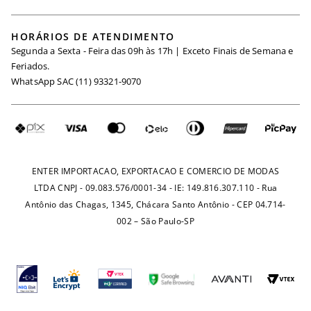
Meus Pedidos
Black Friday
Trabalhe Conosco
HORÁRIOS DE ATENDIMENTO
Minha Conta
Segunda a Sexta - Feira das 09h às 17h | Exceto Finais de Semana e
Maternidade
Igualdade Salarial
Feriados.
Trocas
WhatsApp SAC (11) 93321-9070
Seja um Afiliado
Requisição de Dados
Política de Privacidade
Configuração de Cookies
Fretes e Tarifas
Pagamentos
ENTER IMPORTACAO, EXPORTACAO E COMERCIO DE MODAS
LTDA CNPJ - 09.083.576/0001-34 - IE: 149.816.307.110 - Rua
Antônio das Chagas, 1345, Chácara Santo Antônio - CEP 04.714-
002 – São Paulo-SP