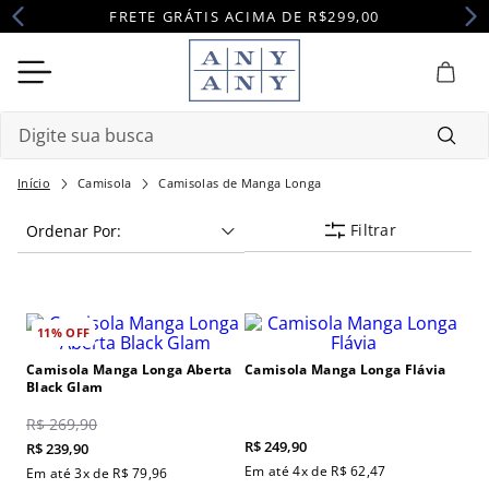
FRETE GRÁTIS ACIMA DE R$299,00
Digite sua busca
Termos mais buscados
Camisola
Camisolas de Manga Longa
Filtrar
Ordenar Por
1
º
camisola
2
º
pijama
3
º
maternidade
11%
OFF
4
º
robe
Camisola Manga Longa Aberta
Camisola Manga Longa Flávia
Black Glam
R$
269
,
90
R$
249
,
90
R$
239
,
90
Em até
4
x de
R$
62
,
47
Em até
3
x de
R$
79
,
96