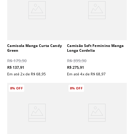
Camisola Manga Curta Candy
Camisão Soft Feminino Manga
Green
Longa Cordelia
R$
179
,
90
R$
399
,
90
R$
137
,
91
R$
275
,
91
Em até
2
x de
R$
68
,
95
Em até
4
x de
R$
68
,
97
8%
OFF
8%
OFF