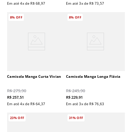
Em até
4
x de
R$
68
,
97
Em até
3
x de
R$
73
,
57
8%
OFF
8%
OFF
Camisola Manga Curta Vivian
Camisola Manga Longa Flávia
R$
279
,
90
R$
249
,
90
R$
257
,
51
R$
229
,
91
Em até
4
x de
R$
64
,
37
Em até
3
x de
R$
76
,
63
23%
OFF
31%
OFF