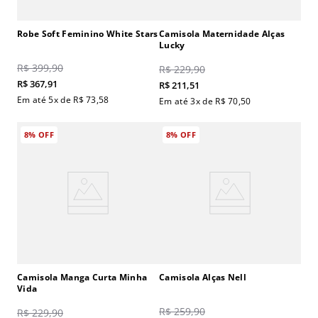
Robe Soft Feminino White Stars
Camisola Maternidade Alças
Lucky
R$
399
,
90
R$
229
,
90
R$
367
,
91
R$
211
,
51
Em até
5
x de
R$
73
,
58
Em até
3
x de
R$
70
,
50
8%
OFF
8%
OFF
Camisola Manga Curta Minha
Camisola Alças Nell
Vida
R$
259
,
90
R$
229
,
90