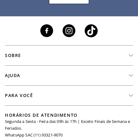
SOBRE
A Marca
AJUDA
Nossas Lojas
Fale Conosco
PARA VOCÊ
Seja um Revendedor
Meus Pedidos
Black Friday
Trabalhe Conosco
HORÁRIOS DE ATENDIMENTO
Minha Conta
Segunda a Sexta - Feira das 09h às 17h | Exceto Finais de Semana e
Maternidade
Igualdade Salarial
Feriados.
Trocas
WhatsApp SAC (11) 93321-9070
Seja um Afiliado
Requisição de Dados