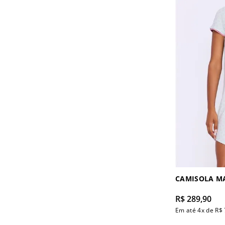
Camisola
GG
Camisola
EG
Maternidade
CAMISOLA M
R$
289
,
90
Em até
4
x de
R$