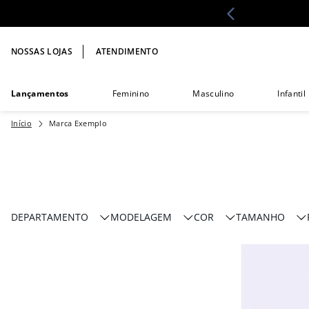
NOSSAS LOJAS
ATENDIMENTO
Lançamentos
Feminino
Masculino
Infantil
Marca Exemplo
DEPARTAMENTO
COR
TAMANHO
Pijama Feminino
Pijamas de Manga
Amarelo
P
Longa Femininos
Outlet
Verde
M
Manga Curta
Maternidade
G
Feminino