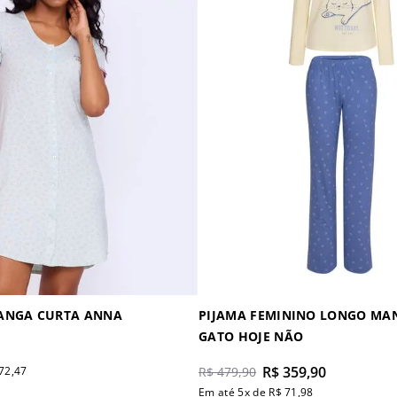
ANGA CURTA ANNA
PIJAMA FEMININO LONGO MA
GATO HOJE NÃO
R$
359
,
90
72
,
47
R$
479
,
90
Em até
5
x de
R$
71
,
98