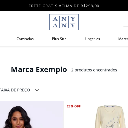
FRETE GRÁTIS ACIMA DE R$299,00
Di
Camisolas
Plus Size
Lingeries
Mate
Marca Exemplo
2
produtos
FAIXA DE PREÇO
R$ 289,00
R$ 360,00
25%
OFF