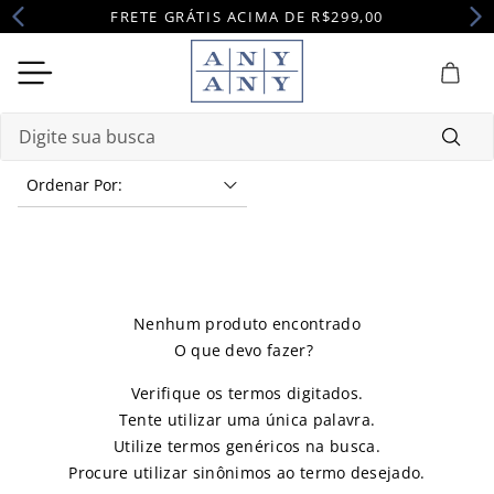
FRETE GRÁTIS ACIMA DE R$299,00
Digite sua busca
Ordenar Por
Termos mais buscados
1
º
camisola
2
º
pijama
3
º
maternidade
Nenhum produto encontrado
4
º
robe
Verifique os termos digitados.
Tente utilizar uma única palavra.
Utilize termos genéricos na busca.
Procure utilizar sinônimos ao termo desejado.