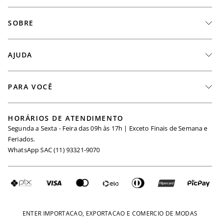
SOBRE
A Marca
AJUDA
Nossas Lojas
Fale Conosco
PARA VOCÊ
Seja um Revendedor
Meus Pedidos
Black Friday
Trabalhe Conosco
HORÁRIOS DE ATENDIMENTO
Minha Conta
Segunda a Sexta - Feira das 09h às 17h | Exceto Finais de Semana e
Maternidade
Igualdade Salarial
Feriados.
Trocas
WhatsApp SAC (11) 93321-9070
Seja um Afiliado
Requisição de Dados
Política de Privacidade
Configuração de Cookies
Fretes e Tarifas
Pagamentos
ENTER IMPORTACAO, EXPORTACAO E COMERCIO DE MODAS