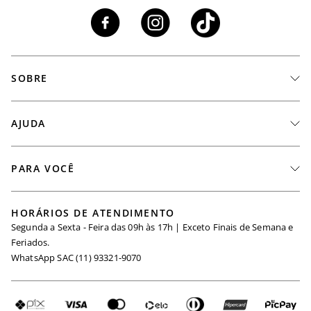
SOBRE
A Marca
AJUDA
Nossas Lojas
Fale Conosco
PARA VOCÊ
Seja um Revendedor
Meus Pedidos
Black Friday
Trabalhe Conosco
HORÁRIOS DE ATENDIMENTO
Minha Conta
Segunda a Sexta - Feira das 09h às 17h | Exceto Finais de Semana e
Maternidade
Igualdade Salarial
Feriados.
Trocas
WhatsApp SAC (11) 93321-9070
Seja um Afiliado
Requisição de Dados
Política de Privacidade
Configuração de Cookies
Fretes e Tarifas