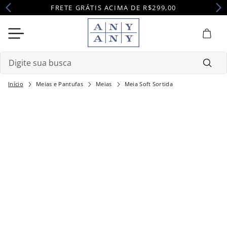
FRETE GRÁTIS ACIMA DE R$299,00
Digite sua busca
Meias e Pantufas
Meias
Meia Soft Sortida
Termos mais buscados
1
º
camisola
2
º
pijama
3
º
maternidade
4
º
robe