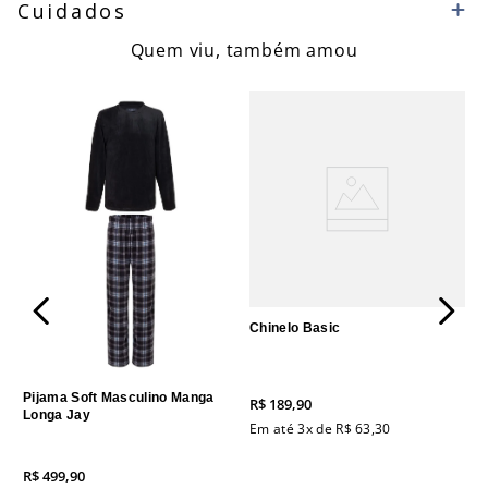
Cuidados
Quem viu, também amou
Chinelo Basic
Pijama Soft Masculino Manga
R$
189
,
90
Longa Jay
Em até
3
x de
R$
63
,
30
R$
499
,
90