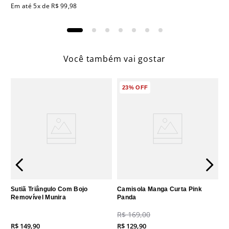
Em até
5
x de
R$
99
,
98
Você também vai gostar
23%
OFF
Sutiã Triângulo Com Bojo
Camisola Manga Curta Pink
Removível Munira
Panda
R$
169
,
00
R$
149
,
90
R$
129
,
90