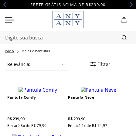
FRETE GRÁTIS ACIMA DE R$299,00
Digite sua busca
Termos mais buscados
Meias e Pantufas
Filtrar
Relevância
1
º
camisola
2
º
maternidade
3
º
pijama
4
º
robe
Pantufa Comfy
Pantufa Neve
R$
239
,
90
R$
299
,
90
Em até
3
x de
R$
79
,
96
Em até
4
x de
R$
74
,
97