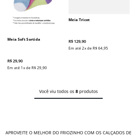
Meia Tricot
Meia Soft Sortida
R$
129
,
90
Em até
2
x de
R$
64
,
95
R$
29
,
90
Em até
1
x de
R$
29
,
90
Você viu todos os
8
produtos
APROVEITE O MELHOR DO FRIOZINHO COM OS CALÇADOS DE