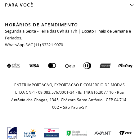
PARA VOCÊ
Seja um Revendedor
Meus Pedidos
Black Friday
Trabalhe Conosco
HORÁRIOS DE ATENDIMENTO
Minha Conta
Segunda a Sexta - Feira das 09h às 17h | Exceto Finais de Semana e
Maternidade
Igualdade Salarial
Feriados.
Trocas
WhatsApp SAC (11) 93321-9070
Seja um Afiliado
Requisição de Dados
Política de Privacidade
Configuração de Cookies
Fretes e Tarifas
Pagamentos
ENTER IMPORTACAO, EXPORTACAO E COMERCIO DE MODAS
LTDA CNPJ - 09.083.576/0001-34 - IE: 149.816.307.110 - Rua
Antônio das Chagas, 1345, Chácara Santo Antônio - CEP 04.714-
002 – São Paulo-SP