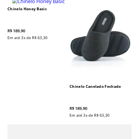
Chinelo Honey Basic
R$
189
,
90
Em até
3
x de
R$
63
,
30
Chinelo Canelado Fechado
R$
189
,
90
Em até
3
x de
R$
63
,
30