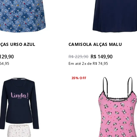
ÇAS URSO AZUL
CAMISOLA ALÇAS MALU
129
,
90
R$
149
,
90
R$
229
,
90
64
,
95
Em até
2
x de
R$
74
,
95
35%
OFF