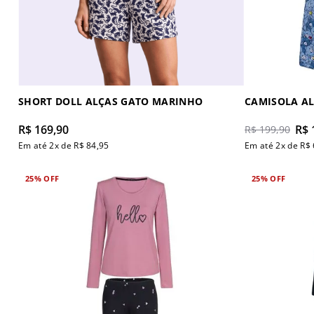
SHORT DOLL ALÇAS GATO MARINHO
CAMISOLA AL
R$
169
,
90
R$
R$
199
,
90
Em até
2
x de
R$
84
,
95
Em até
2
x de
R$
25%
OFF
25%
OFF