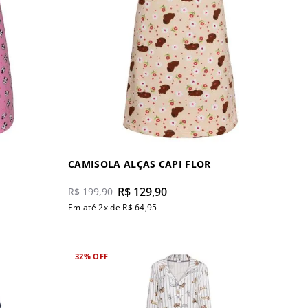
CAMISOLA ALÇAS CAPI FLOR
R$
129
,
90
R$
199
,
90
Em até
2
x de
R$
64
,
95
32%
OFF