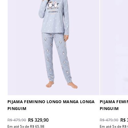
Rosa
G
Ver tudo em Outlet
Amarelo
GG
Alças
Vermelho
UNICO
Masculino
Verde
2
Infantil
Azul
4
Pijama Infantil
Bege
6
Menina Verão
Areia
8
Ver tudo em
Camisolas
Camisola
Maternidade
PIJAMA FEMININO LONGO MANGA LONGA
PIJAMA FEM
PINGUIM
PINGUIM
R$
329
,
90
R$
R$
479
,
90
R$
479
,
90
Em até
5
x de
R$
65
,
98
Em até
5
x de
R$