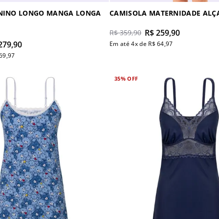
ININO LONGO MANGA LONGA
CAMISOLA MATERNIDADE ALÇ
R$
259
,
90
R$
359
,
90
279
,
90
Em até
4
x de
R$
64
,
97
69
,
97
35%
OFF