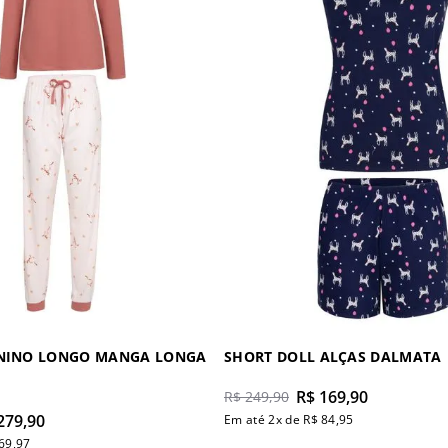
ININO LONGO MANGA LONGA
SHORT DOLL ALÇAS DALMATA
R$
169
,
90
R$
249
,
90
279
,
90
Em até
2
x de
R$
84
,
95
69
,
97