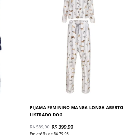
PIJAMA FEMININO MANGA LONGA ABERTO
LISTRADO DOG
R$
399
,
90
R$
589
,
90
Em até
5
x de
R$
79
,
98