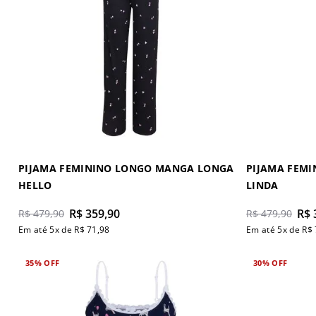
PIJAMA FEMININO LONGO MANGA LONGA
PIJAMA FEM
HELLO
LINDA
R$
359
,
90
R$
R$
479
,
90
R$
479
,
90
Em até
5
x de
R$
71
,
98
Em até
5
x de
R$
35%
OFF
30%
OFF