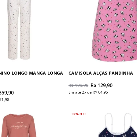
ININO LONGO MANGA LONGA
CAMISOLA ALÇAS PANDINHA
R$
129
,
90
R$
199
,
90
359
,
90
Em até
2
x de
R$
64
,
95
71
,
98
32%
OFF