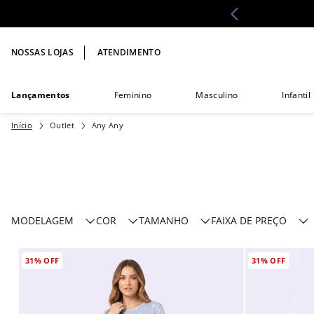
CIMA DE R$299,00
NOSSAS LOJAS
ATENDIMENTO
Lançamentos
Feminino
Masculino
Infantil
Outlet
Any Any
COR
TAMANHO
FAIXA DE PREÇO
Feminino
Branco
PP
31%
OFF
R$ 29,00
31%
OFF
R$ 
Manga Curta
Preto
P
Shortdoll e
Marrom
M
Bermudoll