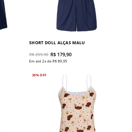
SHORT DOLL ALÇAS MALU
R$
179
,
90
R$
259
,
90
Em até
2
x de
R$
89
,
95
35%
OFF