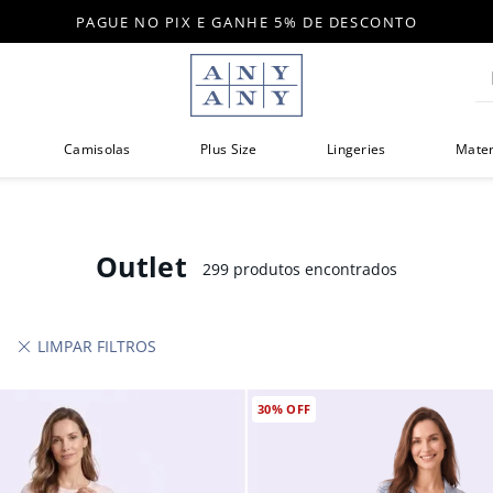
PAGUE NO PIX E GANHE 5% DE DESCONTO
Di
Camisolas
Plus Size
Lingeries
Mate
Outlet
299
produtos
400,00
30%
OFF