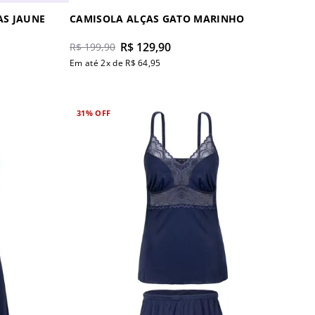
AS JAUNE
CAMISOLA ALÇAS GATO MARINHO
R$
129
,
90
R$
199
,
90
Em até
2
x de
R$
64
,
95
31%
OFF