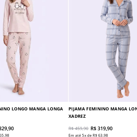
ININO LONGO MANGA LONGA
PIJAMA FEMININO MANGA LO
XADREZ
329
,
90
R$
319
,
90
R$
459
,
90
65
,
98
Em até
5
x de
R$
63
,
98