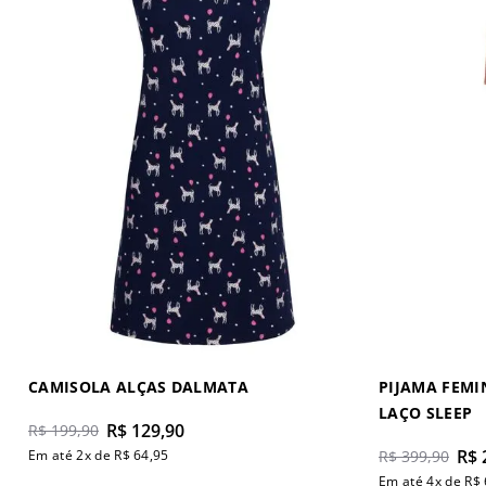
CAMISOLA ALÇAS DALMATA
PIJAMA FEM
LAÇO SLEEP
R$
129
,
90
R$
199
,
90
R$
Em até
2
x de
R$
64
,
95
R$
399
,
90
Em até
4
x de
R$