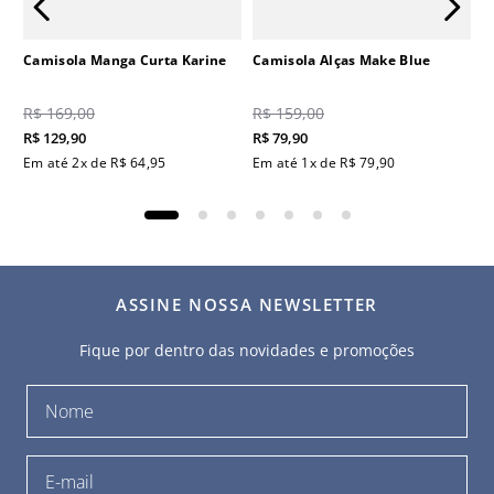
Camisola Manga Curta Karine
Camisola Alças Make Blue
R$
169
,
00
R$
159
,
00
R$
129
,
90
R$
79
,
90
Em até
2
x de
R$
64
,
95
Em até
1
x de
R$
79
,
90
ASSINE NOSSA NEWSLETTER
Fique por dentro das novidades e promoções