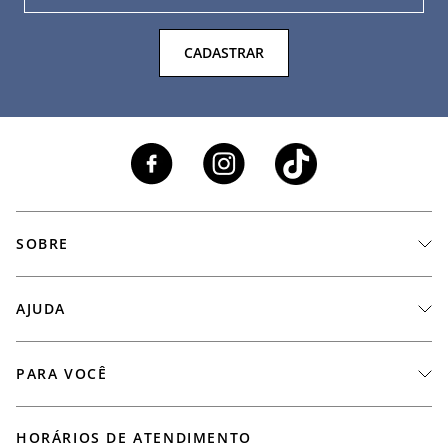
CADASTRAR
SOBRE
A Marca
AJUDA
Nossas Lojas
Fale Conosco
PARA VOCÊ
Seja um Revendedor
Meus Pedidos
Black Friday
Trabalhe Conosco
HORÁRIOS DE ATENDIMENTO
Minha Conta