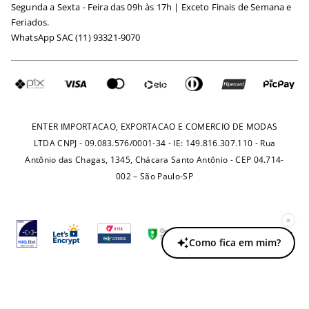
Segunda a Sexta - Feira das 09h às 17h | Exceto Finais de Semana e
Maternidade
Igualdade Salarial
Feriados.
Trocas
WhatsApp SAC (11) 93321-9070
Seja um Afiliado
Requisição de Dados
Política de Privacidade
Configuração de Cookies
Fretes e Tarifas
Pagamentos
ENTER IMPORTACAO, EXPORTACAO E COMERCIO DE MODAS
LTDA CNPJ - 09.083.576/0001-34 - IE: 149.816.307.110 - Rua
Antônio das Chagas, 1345, Chácara Santo Antônio - CEP 04.714-
002 – São Paulo-SP
×
Como fica em mim?