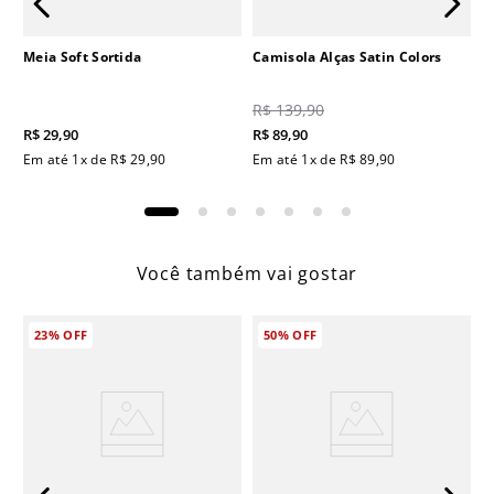
Meia Soft Sortida
Camisola Alças Satin Colors
R$
139
,
90
R$
29
,
90
R$
89
,
90
Em até
1
x de
R$
29
,
90
Em até
1
x de
R$
89
,
90
Você também vai gostar
23%
OFF
50%
OFF