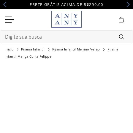
FRETE GRÁTIS ACIMA DE R$299,00
Digite sua busca
Pijama Infantil
Pijama Infantil Menino Verão
Pijama
Termos mais buscados
Infantil Manga Curta Felippe
1
º
camisola
2
º
pijama
3
º
maternidade
4
º
robe