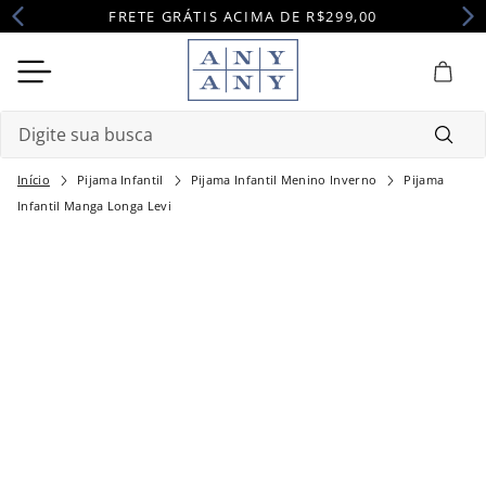
FRETE GRÁTIS ACIMA DE R$299,00
Digite sua busca
Pijama Infantil
Pijama Infantil Menino Inverno
Pijama
Termos mais buscados
Infantil Manga Longa Levi
1
º
camisola
2
º
pijama
3
º
maternidade
4
º
robe