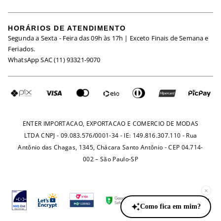
Meus Pedidos
Black Friday
Trabalhe Conosco
HORÁRIOS DE ATENDIMENTO
Minha Conta
Segunda a Sexta - Feira das 09h às 17h | Exceto Finais de Semana e
Maternidade
Igualdade Salarial
Feriados.
Trocas
WhatsApp SAC (11) 93321-9070
Seja um Afiliado
Requisição de Dados
Política de Privacidade
Configuração de Cookies
Fretes e Tarifas
Pagamentos
ENTER IMPORTACAO, EXPORTACAO E COMERCIO DE MODAS
LTDA CNPJ - 09.083.576/0001-34 - IE: 149.816.307.110 - Rua
Antônio das Chagas, 1345, Chácara Santo Antônio - CEP 04.714-
002 – São Paulo-SP
×
Como fica em mim?