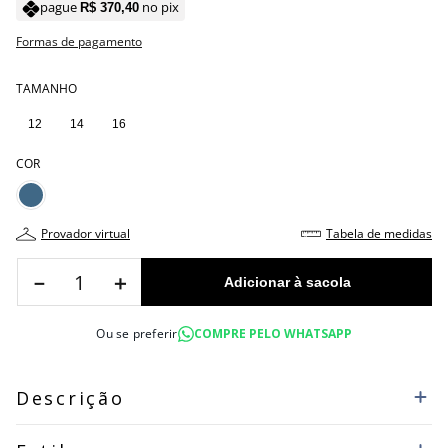
pague
no pix
R$
370
,
40
Formas de pagamento
TAMANHO
12
14
16
COR
provador virtual
tabela de medidas
－
＋
Ou se preferir
COMPRE PELO WHATSAPP
Descrição