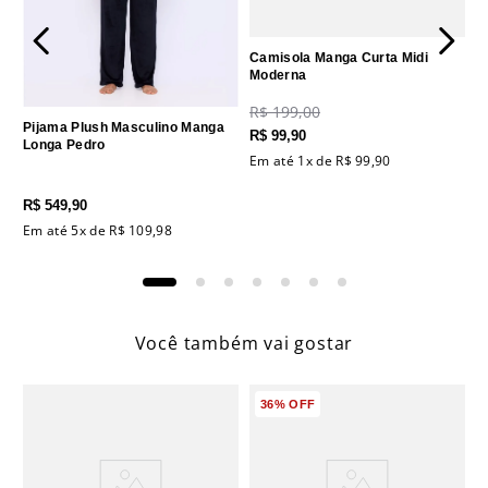
Camisola Manga Curta Midi
Moderna
R$
199
,
00
Pijama Plush Masculino Manga
R$
99
,
90
Longa Pedro
Em até
1
x de
R$
99
,
90
R$
549
,
90
Em até
5
x de
R$
109
,
98
Você também vai gostar
36%
OFF