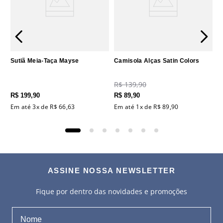
Sutiã Meia-Taça Mayse
Camisola Alças Satin Colors
R$
139
,
90
R$
199
,
90
R$
89
,
90
Em até
3
x de
R$
66
,
63
Em até
1
x de
R$
89
,
90
ASSINE NOSSA NEWSLETTER
Fique por dentro das novidades e promoções