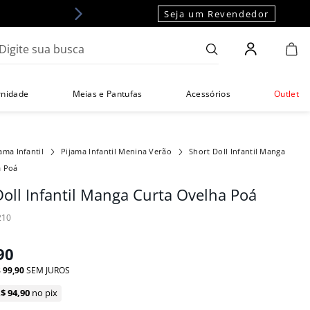
Seja um Revendedor
gite sua busca
rnidade
Meias e Pantufas
Acessórios
Outlet
ama Infantil
Pijama Infantil Menina Verão
Short Doll Infantil Manga
a Poá
Doll Infantil Manga Curta Ovelha Poá
210
90
$
99
,
90
SEM JUROS
R$
94
,
90
no pix