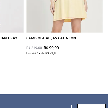
 MANGA CURTA INDIAN GRAY
CAMISOLA ALÇAS CAT NEON
R$
99
,
90
R$
219
,
00
Em até
1
x de
R$
99
,
90