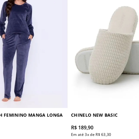
SH FEMININO MANGA LONGA
CHINELO NEW BASIC
R$
189
,
90
Em até
3
x de
R$
63
,
30