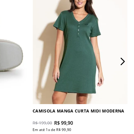
CAMISOLA MANGA CURTA MIDI MODERNA
R$
99
,
90
R$
199
,
00
Em até
1
x de
R$
99
,
90