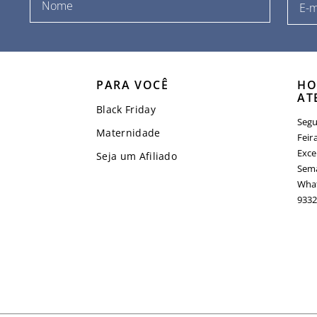
PARA VOCÊ
HO
AT
Black Friday
Segu
Maternidade
Feir
Exce
Seja um Afiliado
Sema
What
9332