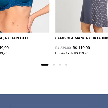
TAÇA CHARLOTTE
CAMISOLA
49
,
90
R$
119
,
90
R$
239
,
00
49
,
90
Em até
1
x de
R$
119
,
90