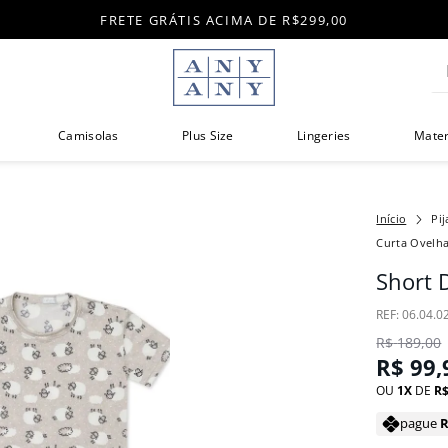
FRETE GRÁTIS ACIMA DE R$299,00
Di
Camisolas
Plus Size
Lingeries
Mate
Pij
Curta Ovelh
Short 
:
06.04.0
R$
189
,
00
R$
99
,
OU
1
DE
R
pague