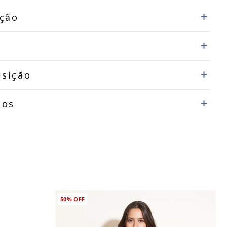
ição
sição
dos
50%
OFF