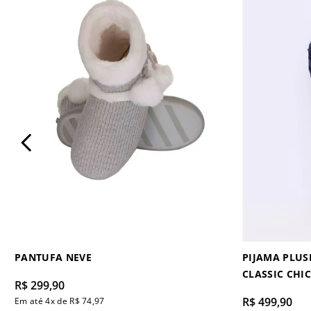
PANTUFA NEVE
PIJAMA PLU
CLASSIC CHIC
R$
299
,
90
R$
499
,
90
Em até
4
x de
R$
74
,
97