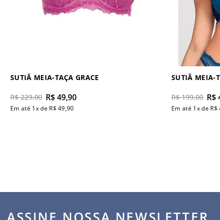
SUTIÃ MEIA-TAÇA GRACE
SUTIÃ MEIA-
R$
49
,
90
R$
R$
229
,
00
R$
199
,
00
Em até
1
x de
R$
49
,
90
Em até
1
x de
R$
ASSINE NOSSA NEWSLETTER