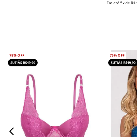
Em até
5
x de
R$
78%
OFF
75%
OFF
SUTIÃS R$49,90
SUTIÃS R$49,90