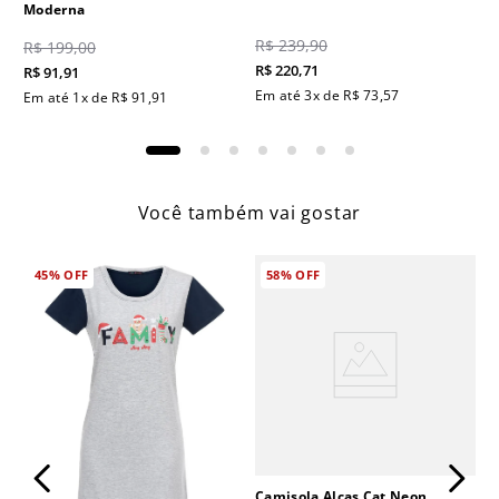
Moderna
R$
239
,
90
R$
199
,
00
R$
220
,
71
R$
91
,
91
Em até
3
x de
R$
73
,
57
Em até
1
x de
R$
91
,
91
Você também vai gostar
45%
OFF
58%
OFF
Camisola Alças Cat Neon