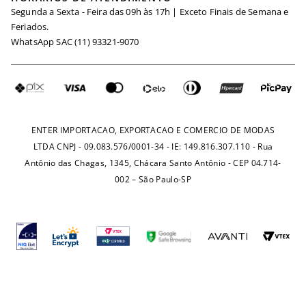
Segunda a Sexta - Feira das 09h às 17h | Exceto Finais de Semana e
Maternidade
Igualdade Salarial
Feriados.
Trocas
WhatsApp SAC (11) 93321-9070
Seja um Afiliado
Requisição de Dados
Política de Privacidade
Configuração de Cookies
Fretes e Tarifas
Pagamentos
ENTER IMPORTACAO, EXPORTACAO E COMERCIO DE MODAS
LTDA CNPJ - 09.083.576/0001-34 - IE: 149.816.307.110 - Rua
Antônio das Chagas, 1345, Chácara Santo Antônio - CEP 04.714-
002 – São Paulo-SP