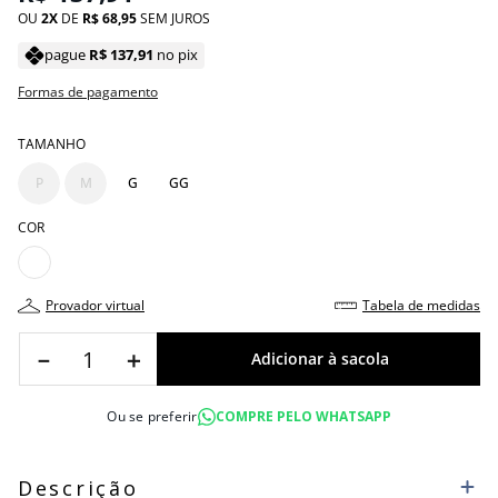
OU
2
DE
R$
68
,
95
SEM JUROS
pague
R$
137
,
91
no pix
Formas de pagamento
TAMANHO
P
M
G
GG
COR
provador virtual
tabela de medidas
－
＋
Ou se preferir
COMPRE PELO WHATSAPP
Descrição