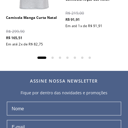
R$
219
,
00
Camisola Manga Curta Natal
R$
91
,
91
Em até
1
x de
R$
91
,
91
R$
299
,
90
R$
165
,
51
Em até
2
x de
R$
82
,
75
ASSINE NOSSA NEWSLETTER
Fique por dentro das novidades e promoções