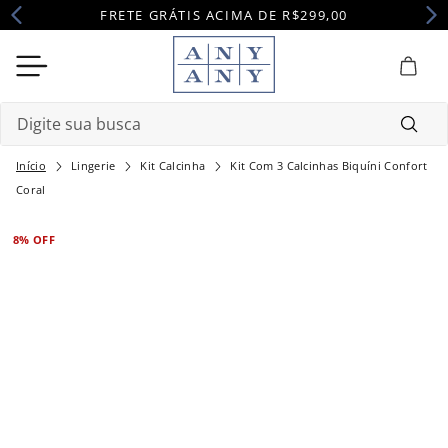
FRETE GRÁTIS ACIMA DE R$299,00
Digite sua busca
Lingerie
Kit Calcinha
Kit Com 3 Calcinhas Biquíni Confort
Termos mais buscados
Coral
1
º
camisola
8%
OFF
2
º
pijama
3
º
maternidade
4
º
robe