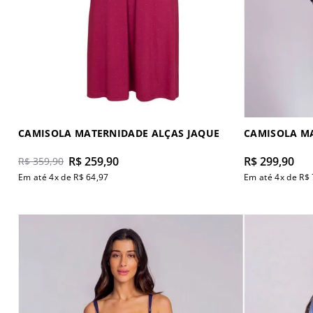
CAMISOLA MATERNIDADE ALÇAS JAQUE
CAMISOLA M
R$
259
,
90
R$
299
,
90
R$
359
,
90
Em até
4
x de
R$
64
,
97
Em até
4
x de
R$