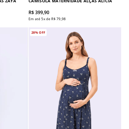
AS ZAYA
CAMISOLA MATERNIDADE ALÇAS ALICIA
R$
399
,
90
Em até
5
x de
R$
79
,
98
28%
OFF