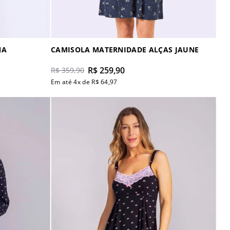
NA
CAMISOLA MATERNIDADE ALÇAS JAUNE
R$
259
,
90
R$
359
,
90
Em até
4
x de
R$
64
,
97