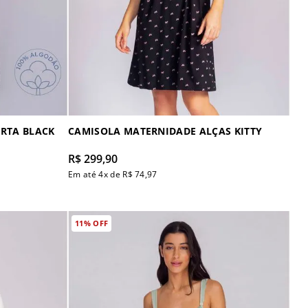
RTA BLACK
CAMISOLA MATERNIDADE ALÇAS KITTY
R$
299
,
90
Em até
4
x de
R$
74
,
97
11%
OFF