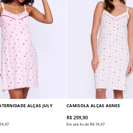
TERNIDADE ALÇAS JULY
CAMISOLA ALÇAS AGNES
R$
299
,
90
74
,
97
Em até
4
x de
R$
74
,
97