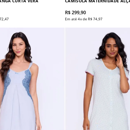
ANGA CURTA VERA
CAMISOLA MATERNIDADE ALÇ
R$
299
,
90
72
,
47
Em até
4
x de
R$
74
,
97