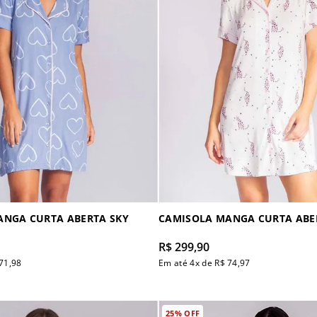
ANGA CURTA ABERTA SKY
CAMISOLA MANGA CURTA ABE
R$
299
,
90
71
,
98
Em até
4
x de
R$
74
,
97
25%
OFF