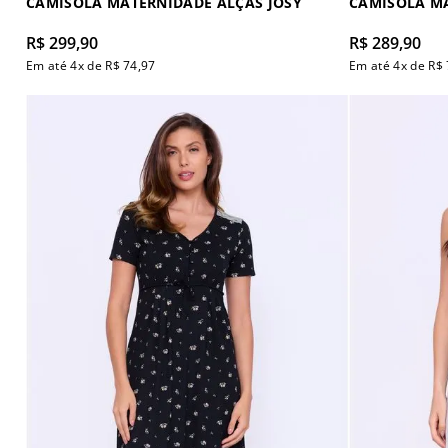
CAMISOLA MATERNIDADE ALÇAS JOSY
CAMISOLA M
R$
299
,
90
R$
289
,
90
Em até
4
x de
R$
74
,
97
Em até
4
x de
R$