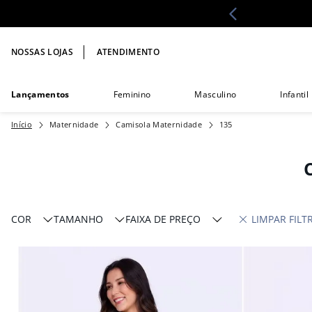
NOSSAS LOJAS
ATENDIMENTO
Lançamentos
Feminino
Masculino
Infantil
Maternidade
Camisola Maternidade
135
COR
TAMANHO
FAIXA DE PREÇO
Preto
P
R$ 99,00
R$ 400,00
Rosa
M
Verde
G