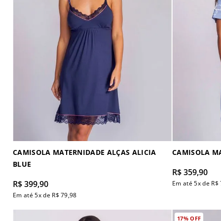
CAMISOLA MATERNIDADE ALÇAS ALICIA
CAMISOLA M
BLUE
R$
359
,
90
R$
399
,
90
Em até
5
x de
R$
Em até
5
x de
R$
79
,
98
17%
OFF