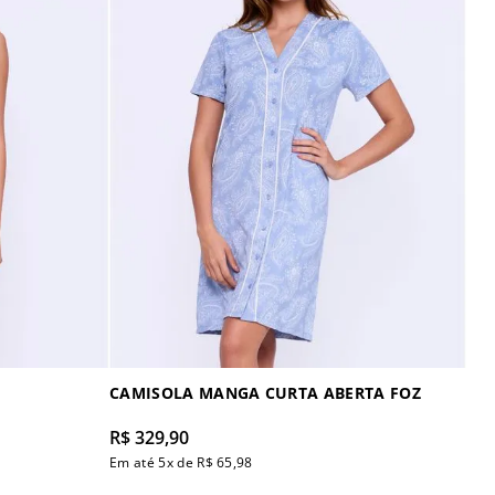
CAMISOLA MANGA CURTA ABERTA FOZ
R$
329
,
90
Em até
5
x de
R$
65
,
98