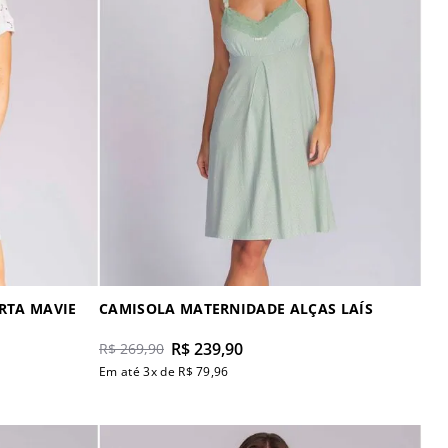
RTA MAVIE
CAMISOLA MATERNIDADE ALÇAS LAÍS
R$
239
,
90
R$
269
,
90
Em até
3
x de
R$
79
,
96