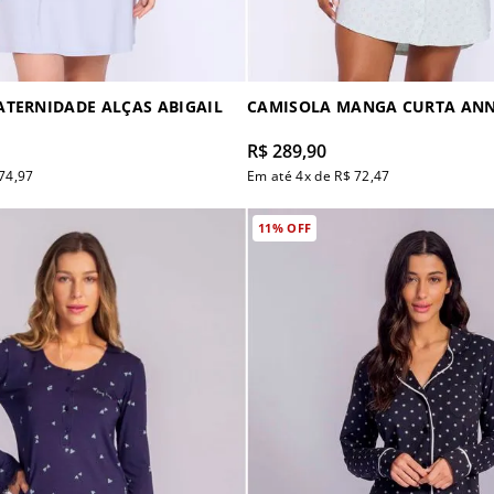
TERNIDADE ALÇAS ABIGAIL
CAMISOLA MANGA CURTA AN
R$
289
,
90
74
,
97
Em até
4
x de
R$
72
,
47
11%
OFF