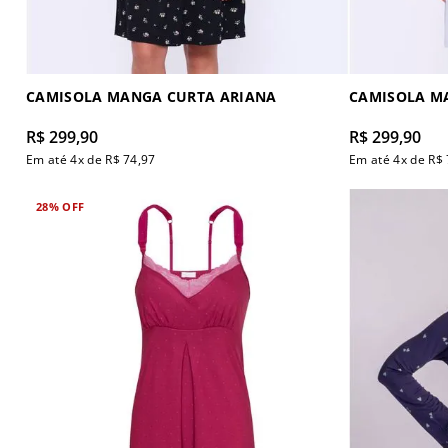
CAMISOLA MANGA CURTA ARIANA
CAMISOLA MA
R$
299
,
90
R$
299
,
90
Em até
4
x de
R$
74
,
97
Em até
4
x de
R$
28%
OFF