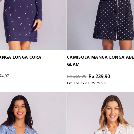
ANGA LONGA CORA
CAMISOLA MANGA LONGA ABE
GLAM
R$
239
,
90
74
,
97
R$
269
,
90
Em até
3
x de
R$
79
,
96