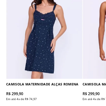
Bege
GG
Off white
EGG
Azul Marinho
P 1
Azul Claro
EG
Verde Claro
Cinza Chumbo
Azul Indigo
CAMISOLA MATERNIDADE ALÇAS ROMENA
CAMISOLA MA
R$
299
,
90
R$
299
,
90
Em até
4
x de
R$
74
,
97
Em até
4
x de
R$