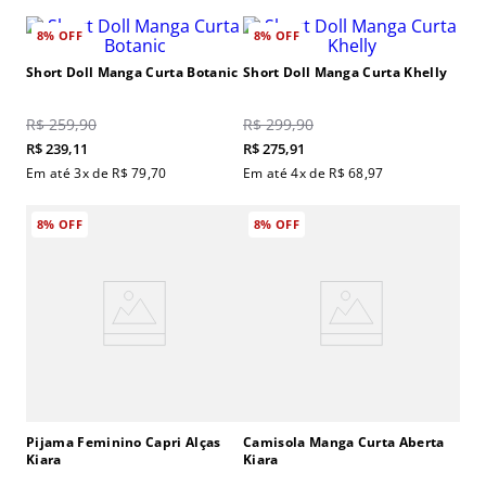
8%
OFF
8%
OFF
Short Doll Manga Curta Botanic
Short Doll Manga Curta Khelly
R$
259
,
90
R$
299
,
90
R$
239
,
11
R$
275
,
91
Em até
3
x de
R$
79
,
70
Em até
4
x de
R$
68
,
97
8%
OFF
8%
OFF
Pijama Feminino Capri Alças
Camisola Manga Curta Aberta
Kiara
Kiara