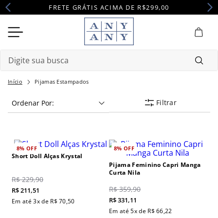
FRETE GRÁTIS ACIMA DE R$299,00
Digite sua busca
Termos mais buscados
Pijamas Estampados
Filtrar
Ordenar Por
1
º
camisola
2
º
pijama
3
º
maternidade
8%
OFF
8%
OFF
4
º
robe
Short Doll Alças Krystal
Pijama Feminino Capri Manga
Curta Nila
R$
229
,
90
R$
359
,
90
R$
211
,
51
R$
331
,
11
Em até
3
x de
R$
70
,
50
Em até
5
x de
R$
66
,
22