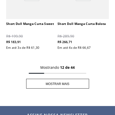
Short Doll Manga Curta Sweet
Short Doll Manga Curta Bolota
R$
199
,
90
R$
289
,
90
R$
183
,
91
R$
266
,
71
Em até
3
x de
R$
61
,
30
Em até
4
x de
R$
66
,
67
Mostrando
12 de 44
MOSTRAR MAIS