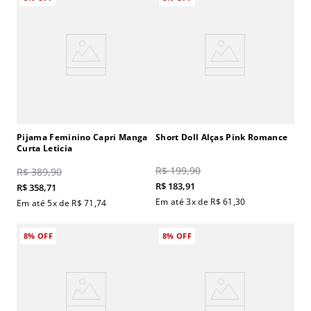
Pijama Feminino Capri Manga
Short Doll Alças Pink Romance
Curta Leticia
R$
199
,
90
R$
389
,
90
R$
183
,
91
R$
358
,
71
Em até
3
x de
R$
61
,
30
Em até
5
x de
R$
71
,
74
8%
OFF
8%
OFF