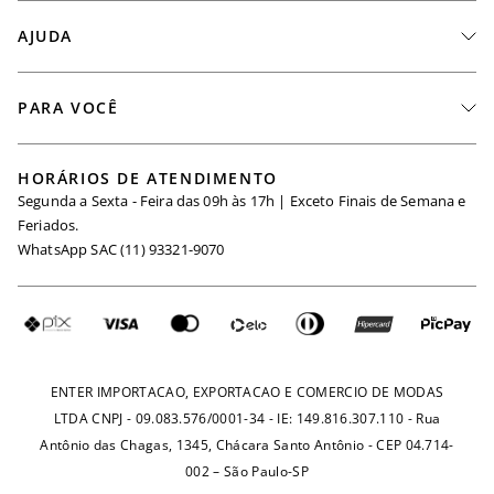
A Marca
AJUDA
Nossas Lojas
Fale Conosco
PARA VOCÊ
Seja um Revendedor
Meus Pedidos
Black Friday
Trabalhe Conosco
HORÁRIOS DE ATENDIMENTO
Minha Conta
Segunda a Sexta - Feira das 09h às 17h | Exceto Finais de Semana e
Maternidade
Igualdade Salarial
Feriados.
Trocas
WhatsApp SAC (11) 93321-9070
Seja um Afiliado
Requisição de Dados
Política de Privacidade
Configuração de Cookies
Fretes e Tarifas
Pagamentos
ENTER IMPORTACAO, EXPORTACAO E COMERCIO DE MODAS
LTDA CNPJ - 09.083.576/0001-34 - IE: 149.816.307.110 - Rua
Antônio das Chagas, 1345, Chácara Santo Antônio - CEP 04.714-
002 – São Paulo-SP