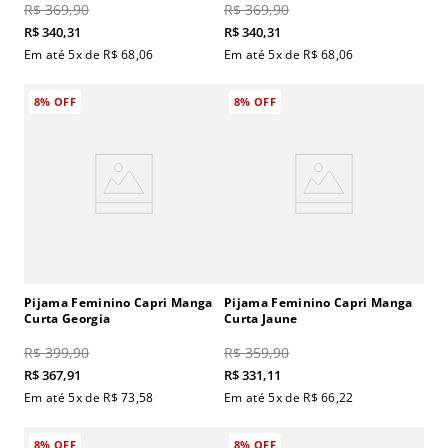
R$
369
,
90
R$
369
,
90
R$
340
,
31
R$
340
,
31
Em até
5
x de
R$
68
,
06
Em até
5
x de
R$
68
,
06
8%
OFF
8%
OFF
Pijama Feminino Capri Manga
Pijama Feminino Capri Manga
Curta Georgia
Curta Jaune
R$
399
,
90
R$
359
,
90
R$
367
,
91
R$
331
,
11
Em até
5
x de
R$
73
,
58
Em até
5
x de
R$
66
,
22
8%
OFF
8%
OFF