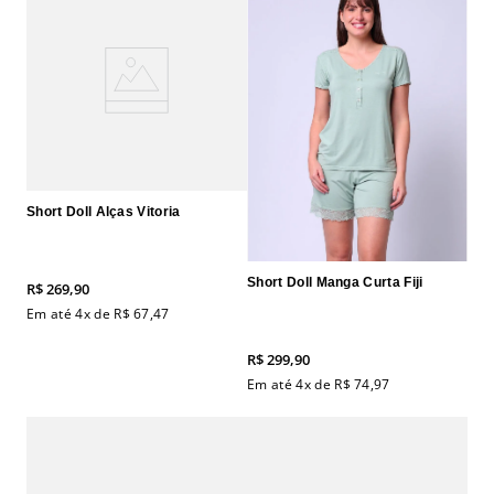
Short Doll Alças Vitoria
Short Doll Manga Curta Fiji
R$
269
,
90
Em até
4
x de
R$
67
,
47
R$
299
,
90
Em até
4
x de
R$
74
,
97