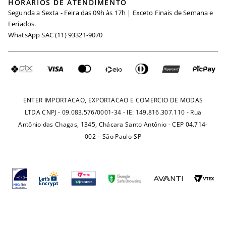
HORÁRIOS DE ATENDIMENTO
Minha Conta
Segunda a Sexta - Feira das 09h às 17h | Exceto Finais de Semana e
Maternidade
Igualdade Salarial
Feriados.
Trocas
WhatsApp SAC (11) 93321-9070
Seja um Afiliado
Requisição de Dados
Política de Privacidade
Configuração de Cookies
Fretes e Tarifas
Pagamentos
ENTER IMPORTACAO, EXPORTACAO E COMERCIO DE MODAS
LTDA CNPJ - 09.083.576/0001-34 - IE: 149.816.307.110 - Rua
Antônio das Chagas, 1345, Chácara Santo Antônio - CEP 04.714-
002 – São Paulo-SP