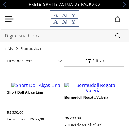
FRETE GRÁTIS ACIMA DE R$299,00
Digite sua busca
Termos mais buscados
Pijamas Lisos
Filtrar
Ordenar Por
1
º
camisola
2
º
pijama
3
º
maternidade
4
º
robe
Short Doll Alças Lina
Bermudoll Regata Valeria
R$
329
,
90
R$
299
,
90
Em até
5
x de
R$
65
,
98
Em até
4
x de
R$
74
,
97