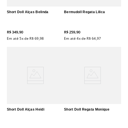
Short Doll Alças Belinda
Bermudoll Regata Lilica
R$
349
,
90
R$
259
,
90
Em até
5
x de
R$
69
,
98
Em até
4
x de
R$
64
,
97
Short Doll Alças Heidi
Short Doll Regata Monique