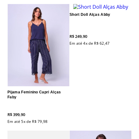
Short Doll Alças Abby
R$
249
,
90
Em até
4
x de
R$
62
,
47
Pijama Feminino Capri Alças
Faby
R$
399
,
90
Em até
5
x de
R$
79
,
98