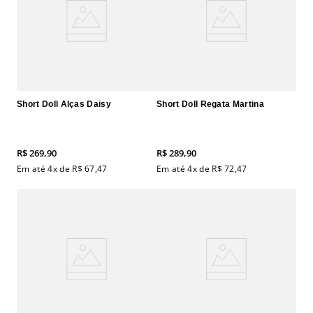
Short Doll Alças Daisy
Short Doll Regata Martina
R$
269
,
90
R$
289
,
90
Em até
4
x de
R$
67
,
47
Em até
4
x de
R$
72
,
47